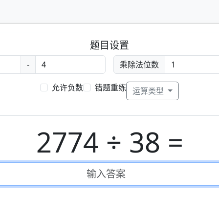
题目设置
-
乘除法位数
允许负数
错题重练
运算类型
2774
÷
38 =